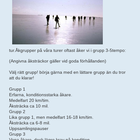
tur.Åkgrupper på våra turer oftast åker vi i grupp 3-5tempo:
(Angivna åksträckor gäller vid goda förhållanden)
Välj rätt grupp! börja gärna med en lättare grupp än du tror
att du klarar!
Grupp 1
Erfarna, konditionsstarka åkare.
Medelfart 20 km/tim.
Åksträcka ca 10 mil.
Grupp 2
Lika grupp 1, men medelfart 16-18 km/tim.
Åksträcka ca 6-8 mil.
Uppsamlingspauser
Grupp 3
Vana åkare, dock lägre krav på kondition.