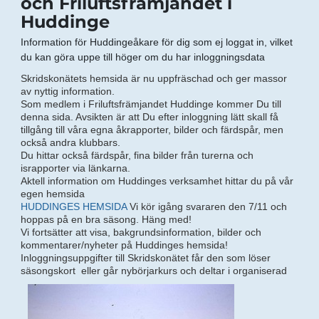
och Friluftsfrämjandet i
Huddinge
Information för Huddingeåkare för dig som ej loggat in, vilket
du kan göra uppe till höger om du har inloggningsdata
Skridskonätets hemsida är nu uppfräschad och ger massor
av nyttig information.
Som medlem i Friluftsfrämjandet Huddinge kommer Du till
denna sida. Avsikten är att Du efter inloggning lätt skall få
tillgång till våra egna åkrapporter, bilder och färdspår, men
också andra klubbars.
Du hittar också färdspår, fina bilder från turerna och
israpporter via länkarna.
Aktell information om Huddinges verksamhet hittar du på vår
egen hemsida
HUDDINGES HEMSIDA
Vi kör igång svararen den 7/11 och
hoppas på en bra säsong. Häng med!
Vi fortsätter att visa, bakgrundsinformation, bilder och
kommentarer/nyheter på Huddinges hemsida!
Inloggningsuppgifter till Skridskonätet får den som löser
säsongskort eller går nybörjarkurs och deltar i or
ganiserad