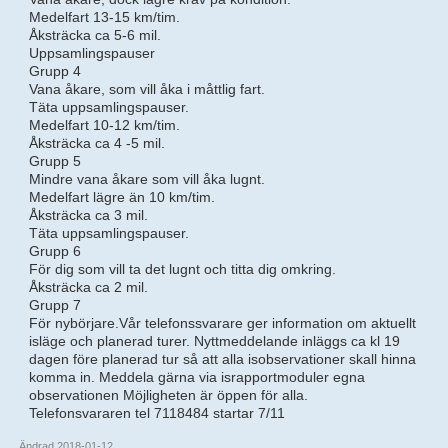
Medelfart 13-15 km/tim.
Åksträcka ca 5-6 mil.
Uppsamlingspauser
Grupp 4
Vana åkare, som vill åka i måttlig fart.
Täta uppsamlingspauser.
Medelfart 10-12 km/tim.
Åksträcka ca 4 -5 mil.
Grupp 5
Mindre vana åkare som vill åka lugnt.
Medelfart lägre än 10 km/tim.
Åksträcka ca 3 mil.
Täta uppsamlingspauser.
Grupp 6
För dig som vill ta det lugnt och titta dig omkring.
Åksträcka ca 2 mil.
Grupp 7
För nybörjare.Vår telefonssvarare ger information om aktuellt
isläge och planerad turer. Nyttmeddelande inläggs ca kl 19
dagen före planerad tur så att alla isobservationer skall hinna
komma in. Meddela gärna via israpportmoduler egna
observationen Möjligheten är öppen för alla.
Telefonsvararen tel 7118484 startar 7/11
Ändrad 2018-01-12